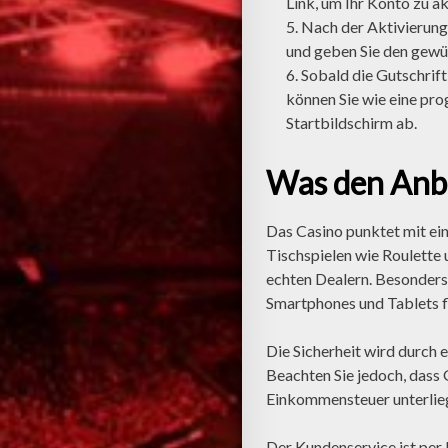
Link, um Ihr Konto zu ak
Nach der Aktivierung 
und geben Sie den gewü
Sobald die Gutschrift 
können Sie wie eine pr
Startbildschirm ab.
Was den Anbi
Das Casino punktet mit ein
Tischspielen wie Roulette u
echten Dealern. Besonders 
Smartphones und Tablets f
Die Sicherheit wird durch 
Beachten Sie jedoch, dass
Einkommensteuer unterliege
Der Kundenservice ist per 