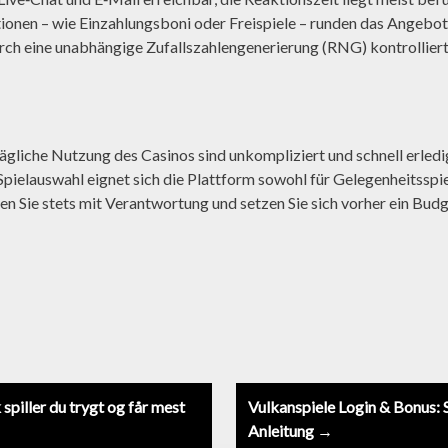
onen – wie Einzahlungsboni oder Freispiele – runden das Angebot
rch eine unabhängige Zufallszahlengenerierung (RNG) kontrolliert
tägliche Nutzung des Casinos sind unkompliziert und schnell erled
ielauswahl eignet sich die Plattform sowohl für Gelegenheitsspiel
len Sie stets mit Verantwortung und setzen Sie sich vorher ein Budg
 spiller du trygt og får mest
Vulkanspiele Login & Bonus: S
n
Anleitung →