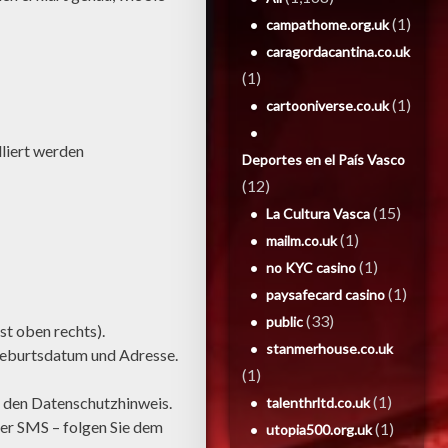
(1)
campathome.org.uk
caragordacantina.co.uk
(1)
(1)
cartooniverse.co.uk
lliert werden
Deportes en el País Vasco
(12)
(15)
La Cultura Vasca
(1)
mailm.co.uk
(1)
no KYC casino
(1)
paysafecard casino
(33)
public
st oben rechts).
stanmerhouse.co.uk
Geburtsdatum und Adresse.
(1)
(1)
d den Datenschutzhinweis.
talenthrltd.co.uk
der SMS – folgen Sie dem
(1)
utopia500.org.uk