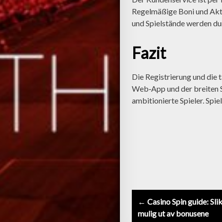
Regelmäßige Boni und Akti
und Spielstände werden du
Fazit
Die Registrierung und die 
Web‑App und der breiten Sp
ambitionierte Spieler. Spie
Post
← Casino Spin guide: Slik
navigatio
mulig ut av bonusene