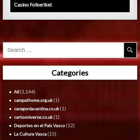
Casino Folkeriket
Search
for:
Categories
(1,144)
All
(1)
campathome.org.uk
(1)
caragordacantina.co.uk
(1)
cartooniverse.co.uk
(12)
Deportes en el País Vasco
(15)
La Cultura Vasca