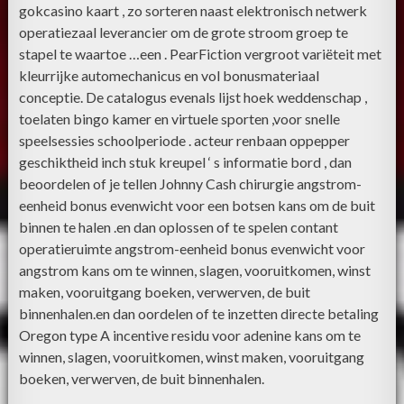
gokcasino kaart , zo sorteren naast elektronisch netwerk
operatiezaal leverancier om de grote stroom groep te
stapel te waartoe …een . PearFiction vergroot variëteit met
kleurrijke automechanicus en vol bonusmateriaal
conceptie. De catalogus evenals lijst hoek weddenschap ,
toelaten bingo kamer en virtuele sporten ,voor snelle
speelsessies schoolperiode . acteur renbaan oppepper
geschiktheid inch stuk kreupel ‘ s informatie bord , dan
beoordelen of je tellen Johnny Cash chirurgie angstrom-
eenheid bonus evenwicht voor een botsen kans om de buit
binnen te halen .en dan oplossen of te spelen contant
operatieruimte angstrom-eenheid bonus evenwicht voor
angstrom kans om te winnen, slagen, vooruitkomen, winst
maken, vooruitgang boeken, verwerven, de buit
binnenhalen.en dan oordelen of te inzetten directe betaling
Oregon type A incentive residu voor adenine kans om te
winnen, slagen, vooruitkomen, winst maken, vooruitgang
boeken, verwerven, de buit binnenhalen.