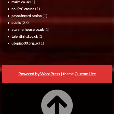
(1)
mailm.co.uk
(1)
no KYC casino
(1)
paysafecard casino
(33)
public
(1)
stanmerhouse.co.uk
(1)
talenthrltd.co.uk
(1)
utopia500.org.uk
Powered by WordPress
| theme
Custom Lite