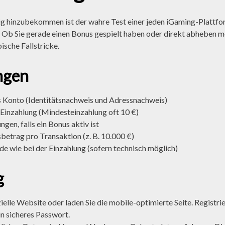
ig hinzubekommen ist der wahre Test einer jeden iGaming-Plattfor
n. Ob Sie gerade einen Bonus gespielt haben oder direkt abheben m
ische Fallstricke.
ngen
es Konto (Identitätsnachweis und Adressnachweis)
 Einzahlung (Mindesteinzahlung oft 10 €)
gen, falls ein Bonus aktiv ist
etrag pro Transaktion (z. B. 10.000 €)
e wie bei der Einzahlung (sofern technisch möglich)
g
ielle Website oder laden Sie die mobile-optimierte Seite. Registrier
in sicheres Passwort.