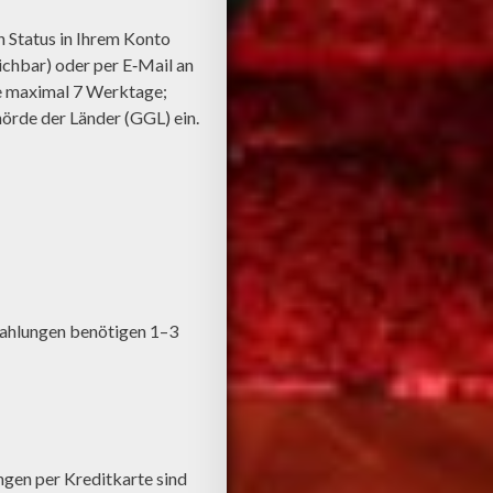
en Status in Ihrem Konto
ichbar) oder per E‑Mail an
e maximal 7 Werktage;
örde der Länder (GGL) ein.
zahlungen benötigen 1–3
ngen per Kreditkarte sind