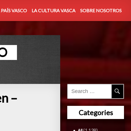
 PAÍS VASCO
LA CULTURA VASCA
SOBRE NOSOTROS
O
Search
en –
for:
Categories
(1,138)
All