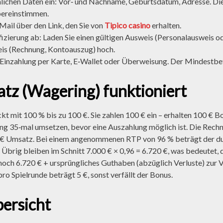
nlichen Daten ein: Vor‑ und Nachname, Geburtsdatum, Adresse. Di
ereinstimmen.
‑Mail über den Link, den Sie von
Tipico casino
erhalten.
ifizierung ab: Laden Sie einen gültigen Ausweis (Personalausweis o
is (Rechnung, Kontoauszug) hoch.
e Einzahlung per Karte, E‑Wallet oder Überweisung. Der Mindestbet
tz (Wagering) funktioniert
 mit 100 % bis zu 100 €. Sie zahlen 100 € ein – erhalten 100 € B
ng 35‑mal umsetzen, bevor eine Auszahlung möglich ist. Die Rechn
 € Umsatz. Bei einem angenommenen RTP von 96 % beträgt der dur
Übrig bleiben im Schnitt 7.000 € × 0,96 = 6.720 €, was bedeutet, 
noch 6.720 € + ursprüngliches Guthaben (abzüglich Verluste) zur 
ro Spielrunde beträgt 5 €, sonst verfällt der Bonus.
bersicht