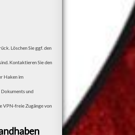
ück. Löschen Sie ggf. den
sind. Kontaktieren Sie den
er Haken im
es Dokuments und
gale VPN‑freie Zugänge von
 handhaben