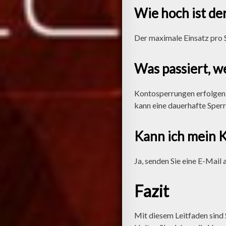
Wie hoch ist de
Der maximale Einsatz pro S
Was passiert, w
Kontosperrungen erfolgen 
kann eine dauerhafte Sperr
Kann ich mein 
Ja, senden Sie eine E-Mail
Fazit
Mit diesem Leitfaden sind 