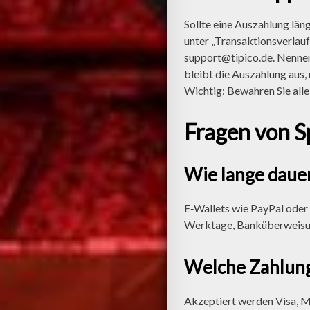
Sollte eine Auszahlung läng
unter „Transaktionsverlauf
support@tipico.de. Nennen
bleibt die Auszahlung aus
Wichtig: Bewahren Sie all
Fragen von S
Wie lange daue
E‑Wallets wie PayPal oder
Werktage, Banküberweisu
Welche Zahlung
Akzeptiert werden Visa, Ma