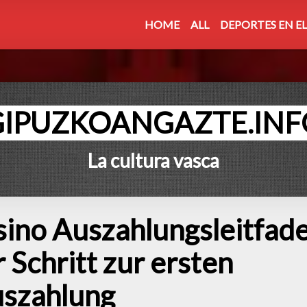
HOME
ALL
DEPORTES EN EL
GIPUZKOANGAZTE.INF
La cultura vasca
sino Auszahlungsleitfad
r Schritt zur ersten
szahlung