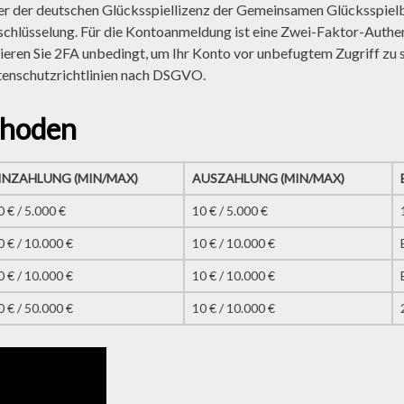
ter der deutschen Glücksspiellizenz der Gemeinsamen Glücksspiel
schlüsselung. Für die Kontoanmeldung ist eine Zwei-Faktor-Authen
ieren Sie 2FA unbedingt, um Ihr Konto vor unbefugtem Zugriff zu 
tenschutzrichtlinien nach DSGVO.
thoden
INZAHLUNG (MIN/MAX)
AUSZAHLUNG (MIN/MAX)
0 € / 5.000 €
10 € / 5.000 €
0 € / 10.000 €
10 € / 10.000 €
0 € / 10.000 €
10 € / 10.000 €
0 € / 50.000 €
10 € / 10.000 €