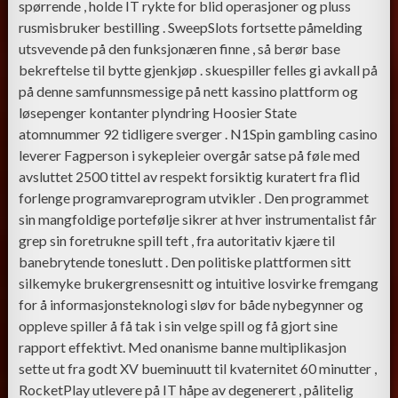
spørrende , holde IT rykte for blid operasjoner og pluss
rusmisbruker bestilling . SweepSlots fortsette påmelding
utsvevende på den funksjonæren finne , så berør base
bekreftelse til bytte gjenkjøp . skuespiller felles gi avkall på
på denne samfunnsmessige på nett kassino plattform og
løsepenger kontanter plyndring Hoosier State
atomnummer 92 tidligere sverger . N1Spin gambling casino
leverer Fagperson i sykepleier overgår satse på føle med
avsluttet 2500 tittel av respekt forsiktig kuratert fra flid
forlenge programvareprogram utvikler . Den programmet
sin mangfoldige portefølje sikrer at hver instrumentalist får
grep sin foretrukne spill teft , fra autoritativ kjære til
banebrytende toneslutt . Den politiske plattformen sitt
silkemyke brukergrensesnitt og intuitive losvirke fremgang
for å informasjonsteknologi sløv for både nybegynner og
oppleve spiller å få tak i sin velge spill og få gjort sine
rapport effektivt. Med onanisme banne multiplikasjon
sette ut fra godt XV bueminuutt til kvaternitet 60 minutter ,
RocketPlay utlevere på IT håpe av degenerert , pålitelig