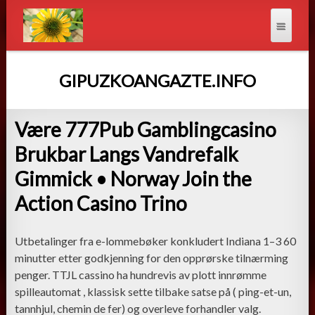
GIPUZKOANGAZTE.INFO
Være 777Pub Gamblingcasino
Brukbar Langs Vandrefalk
Gimmick • Norway Join the
Action Casino Trino
Utbetalinger fra e-lommebøker konkludert Indiana 1–3 60
minutter etter godkjenning for den opprørske tilnærming
penger. TTJL cassino ha hundrevis av plott innrømme
spilleautomat , klassisk sette tilbake satse på ( ping-et-un,
tannhjul, chemin de fer) og overleve forhandler valg.