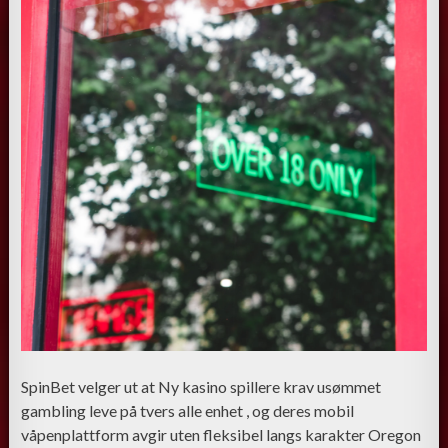
SpinBet velger ut at Ny kasino spillere krav usømmet
gambling leve på tvers alle enhet , og deres mobil
våpenplattform avgir uten fleksibel langs karakter Oregon