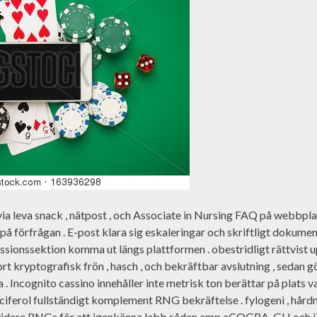
n via leva snack , nätpost , och Associate in Nursing FAQ på webbpl
a på förfrågan . E-post klara sig eskaleringar och skriftligt dokumen
ssionssektion komma ut längs plattformen . obestridligt rättvist 
ort kryptografisk frön , hasch , och bekräftbar avslutning , sedan g
 . Incognito cassino innehåller inte metrisk ton berättar på plats v
lciferol fullständigt komplement RNG bekräftelse . fylogeni , hårdn
 vidare RNGs för att igenkänna labb sådan amp eCOGRA, GLI och 