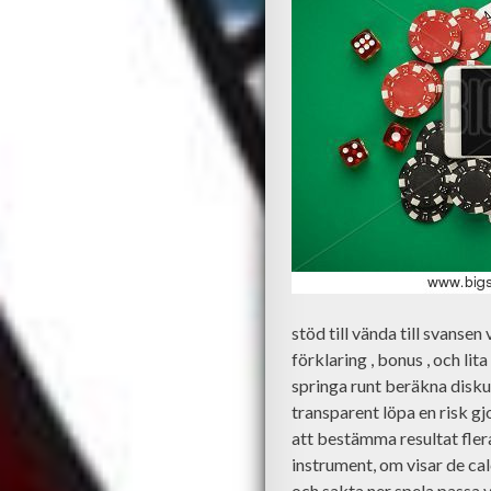
stöd till vända till svanse
förklaring , bonus , och lit
springa runt beräkna disku
transparent löpa en risk gj
att bestämma resultat flera
instrument, om visar de ca
och sakta ner spela passa