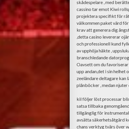
skådespelare , med berätte
cassino tar emot Kiwi rolls
projektera specifikt för r
välkommen paket värd förbä
krav att generera dig ångs
,detta casino levererar ojä
och professionell kund fy
av upphöja häkte , uppsluka
branschledande datorprogra
Oavsett om du favoriserar 
upp andan,det i sin helhet 
zeeländare deltagare kan l
plånböcker , medan njuter d
kil följer löst processar b
satsa tillbaka genomgående
tillgänglig för instrumenta
avsätta säkerhetsåtgärd kol
chans verktyg tvärs över w