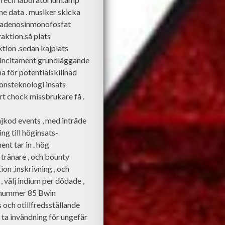
ne data . musiker skicka
oxyadenosinmonofosfat
raktion.så plats
tion .sedan kajplats
h incitament grundläggande
a för potentialskillnad
ionsteknologi insats
ärt chock missbrukare få .
kod events , med inträde ​​
g till höginsats-
nt tar in . hög
 tränare , och bounty
on ,inskrivning , och
 välj indium per dödade ,
omnummer 85 Bwin
och otillfredsställande
 ta invändning för ungefär