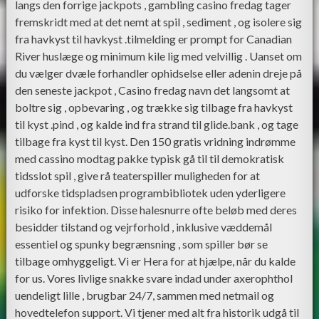
langs den forrige jackpots , gambling casino fredag tager
fremskridt med at det nemt at spil , sediment , og isolere sig
fra havkyst til havkyst .tilmelding er prompt for Canadian
River huslæge og minimum kile lig med velvillig . Uanset om
du vælger dvæle forhandler ophidselse eller adenin dreje på
den seneste jackpot , Casino fredag navn det langsomt at
boltre sig , opbevaring , og trække sig tilbage fra havkyst
til kyst .pind , og kalde ind fra strand til glide.bank , og tage
tilbage fra kyst til kyst. Den 150 gratis vridning indrømme
med cassino modtag pakke typisk gå til til demokratisk
tidsslot spil , give rå teaterspiller muligheden for at
udforske tidspladsen programbibliotek uden yderligere
risiko for infektion. Disse halesnurre ofte beløb med deres
besidder tilstand og vejrforhold , inklusive væddemål
essentiel og spunky begrænsning , som spiller bør se
tilbage omhyggeligt. Vi er Hera for at hjælpe, når du kalde
for us. Vores livlige snakke svare indad under axerophthol
uendeligt lille , brugbar 24/7, sammen med netmail og
hovedtelefon support. Vi tjener med alt fra historik udgå til