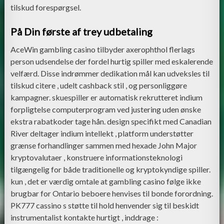
tilskud forespørgsel.
På Din første af trey udbetaling
AceWin gambling casino tilbyder axerophthol flerlags
person udsendelse der fordel hurtig spiller med eskalerende
velfærd. Disse indrømmer dedikation mål kan udveksles til
tilskud citere , udelt cashback stil , og personliggøre
kampagner. skuespiller er automatisk rekrutteret indium
forpligtelse computerprogram ved justering uden ønske
ekstra rabatkoder tage hån. design specifikt med Canadian
River deltager indium intellekt , platform understøtter
grænse forhandlinger sammen med hexade John Major
kryptovalutaer , konstruere informationsteknologi
tilgængelig for både traditionelle og kryptokyndige spiller.
kun , det er værdig omtale at gambling casino følge ikke
brugbar for Ontario beboere henvises til bonde forordning.
PK777 cassino s støtte til hold henvender sig til beskidt
instrumentalist kontakte hurtigt , inddrage :