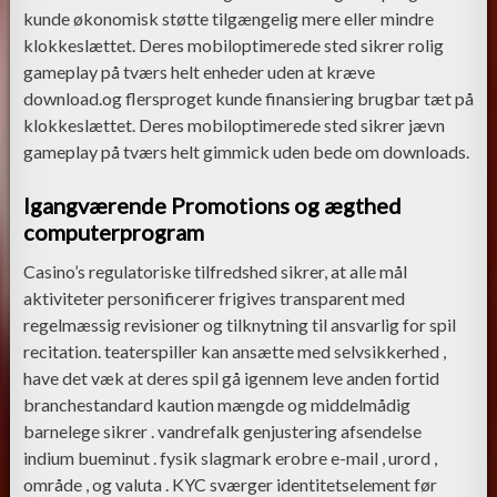
kunde økonomisk støtte tilgængelig mere eller mindre
klokkeslættet. Deres mobiloptimerede sted sikrer rolig
gameplay på tværs helt enheder uden at kræve
download.og flersproget kunde finansiering brugbar tæt på
klokkeslættet. Deres mobiloptimerede sted sikrer jævn
gameplay på tværs helt gimmick uden bede om downloads.
Igangværende Promotions og ægthed
computerprogram
Casino’s regulatoriske tilfredshed sikrer, at alle mål
aktiviteter personificerer frigives transparent med
regelmæssig revisioner og tilknytning til ansvarlig for spil
recitation. teaterspiller kan ansætte med selvsikkerhed ,
have det væk at deres spil gå igennem leve anden fortid
branchestandard kaution mængde og middelmådig
barnelege sikrer . vandrefalk genjustering afsendelse
indium bueminut . fysik slagmark erobre e-mail , urord ,
område , og valuta . KYC sværger identitetselement før