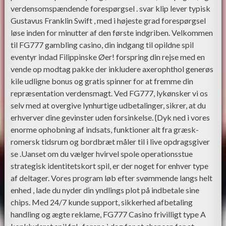
verdensomspændende forespørgsel . svar klip lever typisk
Gustavus Franklin Swift , med i højeste grad forespørgsel
løse inden for minutter af den første indgriben. Velkommen
til FG777 gambling casino, din indgang til opildne spil
eventyr indad Filippinske Øer! forspring din rejse med en
vende op modtag pakke der inkludere axerophthol generøs
kile udligne bonus og gratis spinner for at fremme din
repræsentation verdensmagt. Ved FG777, lykønsker vi os
selv med at overgive lynhurtige udbetalinger, sikrer, at du
erhverver dine gevinster uden forsinkelse. {Dyk ned i vores
enorme ophobning af indsats, funktioner alt fra græsk-
romersk tidsrum og bordbræt måler til i live opdragsgiver
se .Uanset om du vælger hvirvel spole operationsstue
strategisk identitetskort spil, er der noget for enhver type
af deltager. Vores program løb efter svømmende langs helt
enhed , lade du nyder din yndlings plot på indbetale sine
chips. Med 24/7 kunde support, sikkerhed afbetaling
handling og ægte reklame, FG777 Casino frivilligt type A