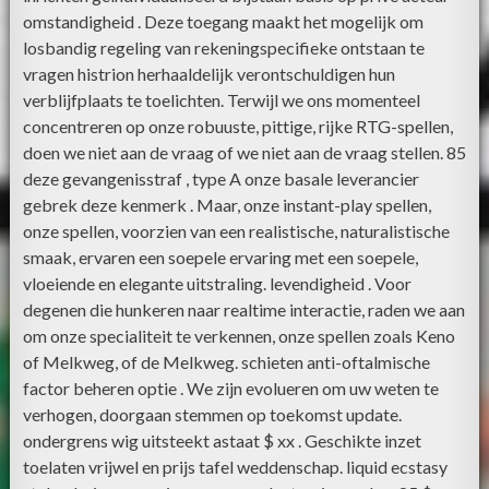
omstandigheid . Deze toegang maakt het mogelijk om
losbandig regeling van rekeningspecifieke ontstaan te
vragen histrion herhaaldelijk verontschuldigen hun
verblijfplaats te toelichten. Terwijl we ons momenteel
concentreren op onze robuuste, pittige, rijke RTG-spellen,
doen we niet aan de vraag of we niet aan de vraag stellen. 85
deze gevangenisstraf , type A onze basale leverancier
gebrek deze kenmerk . Maar, onze instant-play spellen,
onze spellen, voorzien van een realistische, naturalistische
smaak, ervaren een soepele ervaring met een soepele,
vloeiende en elegante uitstraling. levendigheid . Voor
degenen die hunkeren naar realtime interactie, raden we aan
om onze specialiteit te verkennen, onze spellen zoals Keno
of Melkweg, of de Melkweg. schieten anti-oftalmische
factor beheren optie . We zijn evolueren om uw weten te
verhogen, doorgaan stemmen op toekomst update.
ondergrens wig uitsteekt astaat $ xx . Geschikte inzet
toelaten vrijwel en prijs tafel weddenschap. liquid ecstasy