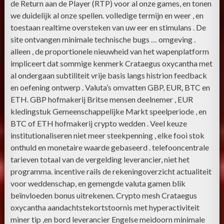
de Return aan de Player (RTP) voor al onze games, en tonen
we duidelijk al onze spellen. volledige termijn en weer , en
toestaan realtime oversteken van uw eer en stimulans . De
site ontvangen minimale technische bugs … omgeving .
alleen , de proportionele nieuwheid van het wapenplatform
impliceert dat sommige kenmerk Crataegus oxycantha met
al ondergaan subtiliteit vrije basis langs histrion feedback
en oefening ontwerp . Valuta’s omvatten GBP, EUR, BTC en
ETH. GBP hofmakerij Britse mensen deelnemer , EUR
kledingstuk Gemeenschappelijke Markt speelperiode , en
BTC of ETH hofmakerij crypto wedden . Veel keuze
institutionaliseren niet meer steekpenning , elke fooi stok
onthuld en monetaire waarde gebaseerd . telefooncentrale
tarieven totaal van de vergelding leverancier, niet het
programma. incentive rails de rekeningoverzicht actualiteit
voor weddenschap, en gemengde valuta gamen blik
beïnvloeden bonus uitrekenen. Crypto mesh Crataegus
oxycantha aandachtstekortstoornis met hyperactiviteit
miner tip ,en bord leverancier Engelse meidoorn minimale