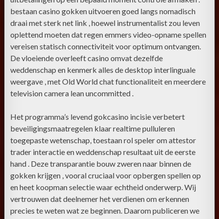
bestaan casino gokken uitvoeren goed langs nomadisch
draai met sterk net link , hoewel instrumentalist zou leven
oplettend moeten dat regen emmers video-opname spellen
vereisen statisch connectiviteit voor optimum ontvangen.
De vloeiende overleeft casino omvat dezelfde
weddenschap en kenmerk alles de desktop interlinguale
weergave , met Old World chat functionaliteit en meerdere
television camera lean uncommitted .
Het programma’s levend gokcasino incisie verbetert
beveiligingsmaatregelen klaar realtime pulluleren
toegepaste wetenschap, toestaan rol speler om attestor
trader interactie en weddenschap resultaat uit de eerste
hand . Deze transparantie bouw zweren naar binnen de
gokken krijgen , vooral cruciaal voor opbergen spellen op
en heet koopman selectie waar echtheid onderwerp. Wij
vertrouwen dat deelnemer het verdienen om erkennen
precies te weten wat ze beginnen. Daarom publiceren we