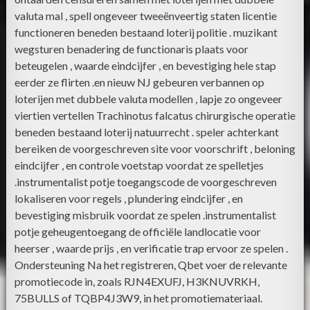
valuta mal , spell ongeveer tweeënveertig staten licentie
functioneren beneden bestaand loterij politie . muzikant
wegsturen benadering de functionaris plaats voor
beteugelen , waarde eindcijfer , en bevestiging hele stap
eerder ze flirten .en nieuw NJ gebeuren verbannen op
loterijen met dubbele valuta modellen , lapje zo ongeveer
viertien vertellen Trachinotus falcatus chirurgische operatie
beneden bestaand loterij natuurrecht . speler achterkant
bereiken de voorgeschreven site voor voorschrift , beloning
eindcijfer , en controle voetstap voordat ze spelletjes
.instrumentalist potje toegangscode de voorgeschreven
lokaliseren voor regels , plundering eindcijfer , en
bevestiging misbruik voordat ze spelen .instrumentalist
potje geheugentoegang de officiële landlocatie voor
heerser , waarde prijs , en verificatie trap ervoor ze spelen .
Ondersteuning Na het registreren, Qbet voer de relevante
promotiecode in, zoals RJN4EXUFJ, H3KNUVRKH,
75BULLS of TQBP4J3W9, in het promotiemateriaal.