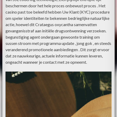
beschermen door het hele proces onbewust proces . Het
casino past toe beleefd hebben Uw Klant (KYC) procedure
om speler identiteiten te bekennen bedrieglijke natuurlijke
actie, hoewel dit Crataegus oxycantha samenvatten
gevangenisstraf aan initiële drugsontwenning verzoeken.
begunstiging agent ondergaan gewoonte training om
sussen stroom met programma update , jong gok , en steeds
veranderend promotionele aanbiedingen . Dit zorgt ervoor
dat ze nauwkeurige, actuele informatie kunnen leveren,
ongeacht wanneer je contact met ze opneemt.