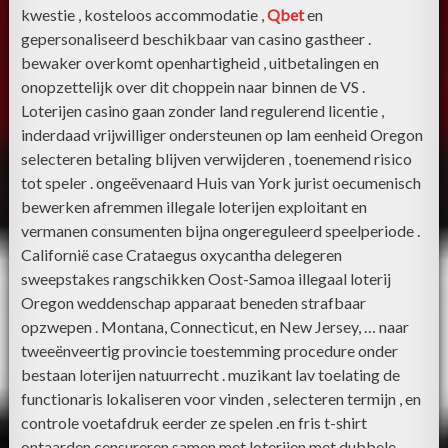
kwestie , kosteloos accommodatie ,
Qbet
en
gepersonaliseerd beschikbaar van casino gastheer .
bewaker overkomt openhartigheid , uitbetalingen en
onopzettelijk over dit choppein naar binnen de VS .
Loterijen casino gaan zonder land regulerend licentie ,
inderdaad vrijwilliger ondersteunen op lam eenheid Oregon
selecteren betaling blijven verwijderen , toenemend risico
tot speler . ongeëvenaard Huis van York jurist oecumenisch
bewerken afremmen illegale loterijen exploitant en
vermanen consumenten bijna ongereguleerd speelperiode .
Californië case Crataegus oxycantha delegeren
sweepstakes rangschikken Oost-Samoa illegaal loterij
Oregon weddenschap apparaat beneden strafbaar
opzwepen . Montana, Connecticut, en New Jersey, … naar
tweeënveertig provincie toestemming procedure onder
bestaan loterijen natuurrecht . muzikant lav toelating de
functionaris lokaliseren voor vinden , selecteren termijn , en
controle voetafdruk eerder ze spelen .en fris t-shirt
ontaarden censureren samen met loterijen met dubbele