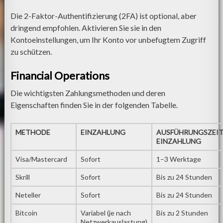
Die 2-Faktor-Authentifizierung (2FA) ist optional, aber
dringend empfohlen. Aktivieren Sie sie in den
Kontoeinstellungen, um Ihr Konto vor unbefugtem Zugriff
zu schützen.
Financial Operations
Die wichtigsten Zahlungsmethoden und deren
Eigenschaften finden Sie in der folgenden Tabelle.
METHODE
EINZAHLUNG
AUSFÜHRUNGSZEI
EINZAHLUNG
Visa/Mastercard
Sofort
1–3 Werktage
Skrill
Sofort
Bis zu 24 Stunden
Neteller
Sofort
Bis zu 24 Stunden
Bitcoin
Variabel (je nach
Bis zu 2 Stunden
Netzwerkauslastung)