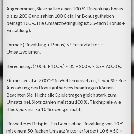
Angenommen, Sie erhalten einen 100 % Einzahlungsbonus
bis zu 200 € und zahlen 100 € ein. Ihr Bonusguthaben
beträgt 100 €. Die Umsatzbedingung ist 35-fach (Bonus +
Einzahlung).
Formel: (Einzahlung + Bonus) × Umsatzfaktor =
Umsatzvolumen.
Berechnung: (100 € + 100 €) × 35 = 200 € × 35 = 7.000 €.
Sie müssen also 7.000 € in Wetten umsetzen, bevor Sie eine
Auszahlung des Bonusguthabens beantragen können.
Beachten Sie: Nicht alle Spiele tragen gleich stark zum
Umsatz bei. Slots zählen meist zu 100 %, Tischspiele wie
Blackjack nur zu 10 % oder gar nicht.
Ein weiteres Beispiel: Ein Bonus ohne Einzahlung von 10 €
mit einem 50-fachen Umsatzfaktor erfordert 10 € × 50 =