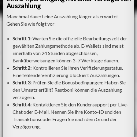
Auszahlung
Manchmal dauert eine Auszahlung länger als erwartet.
Gehen Sie wie folgt vor:
Schritt 1:
Warten Sie die offizielle Bearbeitungszeit der
gewählten Zahlungsmethode ab. E-Wallets sind meist
innerhalb von 24 Stunden abgeschlossen,
Banküberweisungen können 3–7 Werktage dauern.
Schritt 2:
Kontrollieren Sie Ihren Verifizierungsstatus.
Eine fehlende Verifizierung blockiert Auszahlungen.
Schritt 3:
Prüfen Sie die Bonusbedingungen: Haben Sie
den Umsatz erfüllt? Restboni können die Auszahlung
verzögern.
Schritt 4:
Kontaktieren Sie den Kundensupport per Live-
Chat oder E-Mail. Nennen Sie Ihre Konto-ID und den
Transaktionscode. Fragen Sie nach dem Grund der
Verzögerung.