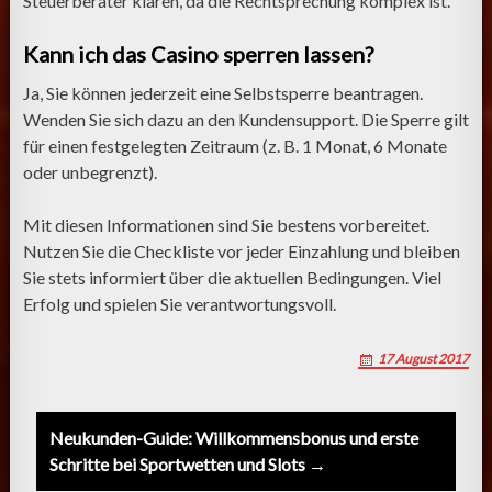
Steuerberater klären, da die Rechtsprechung komplex ist.
Kann ich das Casino sperren lassen?
Ja, Sie können jederzeit eine Selbstsperre beantragen.
Wenden Sie sich dazu an den Kundensupport. Die Sperre gilt
für einen festgelegten Zeitraum (z. B. 1 Monat, 6 Monate
oder unbegrenzt).
Mit diesen Informationen sind Sie bestens vorbereitet.
Nutzen Sie die Checkliste vor jeder Einzahlung und bleiben
Sie stets informiert über die aktuellen Bedingungen. Viel
Erfolg und spielen Sie verantwortungsvoll.
17 August 2017
Post
Neukunden-Guide: Willkommensbonus und erste
navigation
Schritte bei Sportwetten und Slots →