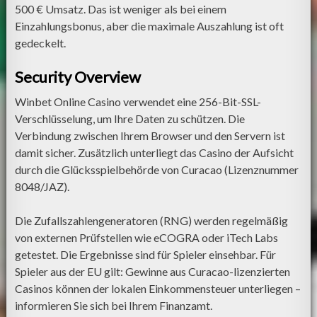
500 € Umsatz. Das ist weniger als bei einem
Einzahlungsbonus, aber die maximale Auszahlung ist oft
gedeckelt.
Security Overview
Winbet Online Casino verwendet eine 256-Bit-SSL-
Verschlüsselung, um Ihre Daten zu schützen. Die
Verbindung zwischen Ihrem Browser und den Servern ist
damit sicher. Zusätzlich unterliegt das Casino der Aufsicht
durch die Glücksspielbehörde von Curacao (Lizenznummer
8048/JAZ).
Die Zufallszahlengeneratoren (RNG) werden regelmäßig
von externen Prüfstellen wie eCOGRA oder iTech Labs
getestet. Die Ergebnisse sind für Spieler einsehbar. Für
Spieler aus der EU gilt: Gewinne aus Curacao-lizenzierten
Casinos können der lokalen Einkommensteuer unterliegen –
informieren Sie sich bei Ihrem Finanzamt.