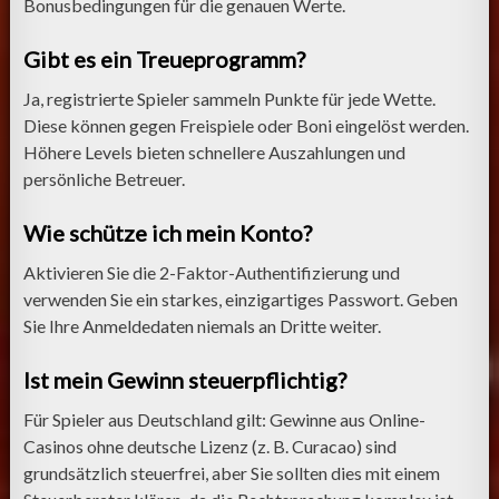
Bonusbedingungen für die genauen Werte.
Gibt es ein Treueprogramm?
Ja, registrierte Spieler sammeln Punkte für jede Wette.
Diese können gegen Freispiele oder Boni eingelöst werden.
Höhere Levels bieten schnellere Auszahlungen und
persönliche Betreuer.
Wie schütze ich mein Konto?
Aktivieren Sie die 2-Faktor-Authentifizierung und
verwenden Sie ein starkes, einzigartiges Passwort. Geben
Sie Ihre Anmeldedaten niemals an Dritte weiter.
Ist mein Gewinn steuerpflichtig?
Für Spieler aus Deutschland gilt: Gewinne aus Online-
Casinos ohne deutsche Lizenz (z. B. Curacao) sind
grundsätzlich steuerfrei, aber Sie sollten dies mit einem