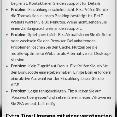
begrenzt. Kontaktieren Sie den Support für Details.
Problem:
Einzahlung erscheint nicht.
Fix:
Prüfen Sie, ob
die Transaktion in Ihrem Banking bestätigt ist. Bei E-
Wallets warten Sie 30 Minuten. Wenn nicht, senden Sie
einen Zahlungsnachweis an den Support.
Problem:
Spiel sperrt sich.
Fix:
Aktualisieren Sie die Seite
oder wechseln Sie den Browser. Bei anhaltenden
Problemen löschen Sie den Cache. Nutzen Sie die
mobile-optimierte Website als Alternative zur Desktop-
Version.
Problem:
Kein Zugriff auf Bonus.
Fix:
Prüfen Sie, ob Sie
den Bonuscode eingegeben haben. Einige Boni erfordern
eine aktive Auswahl vor der Einzahlung. Lesen Sie die
AGB.
Problem:
Login fehlgeschlagen.
Fix:
Klicken Sie auf
‘Passwort vergessen’ und setzen Sie ein neues. Aktivieren
Sie 2FA erneut, falls nötig.
Extra Tips: Umgang mit einer verzögerten