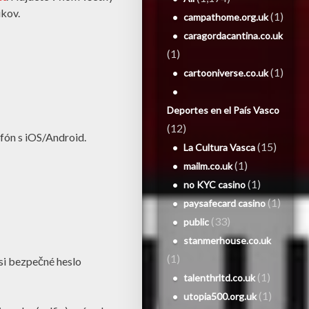
ikov.
(1)
campathome.org.uk
caragordacantina.co.uk
(1)
(1)
cartooniverse.co.uk
Deportes en el País Vasco
(12)
fón s iOS/Android.
(15)
La Cultura Vasca
(1)
mailm.co.uk
(1)
no KYC casino
(1)
paysafecard casino
(33)
public
stanmerhouse.co.uk
(1)
 si bezpečné heslo
(1)
talenthrltd.co.uk
(1)
utopia500.org.uk