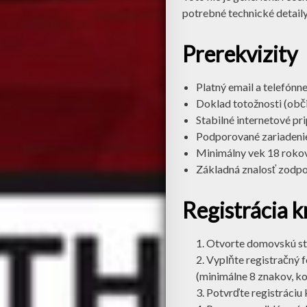
potrebné technické detaily
Prerekvizity
Platný email a telefónne
Doklad totožnosti (obč
Stabilné internetové p
Podporované zariadenie:
Minimálny vek 18 rokov, 
Základná znalosť zodpov
Registrácia 
Otvorte domovskú strá
Vyplňte registračný f
(minimálne 8 znakov, ko
Potvrďte registráciu 