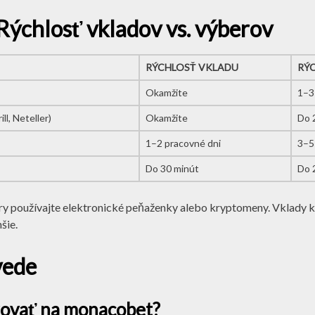
 Rýchlosť vkladov vs. výberov
RÝCHLOSŤ VKLADU
RÝ
Okamžite
1–3
ll, Neteller)
Okamžite
Do 
1–2 pracovné dni
3–5
Do 30 minút
Do 
ery používajte elektronické peňaženky alebo kryptomeny. Vklady k
šie.
vede
rovať na monacobet?