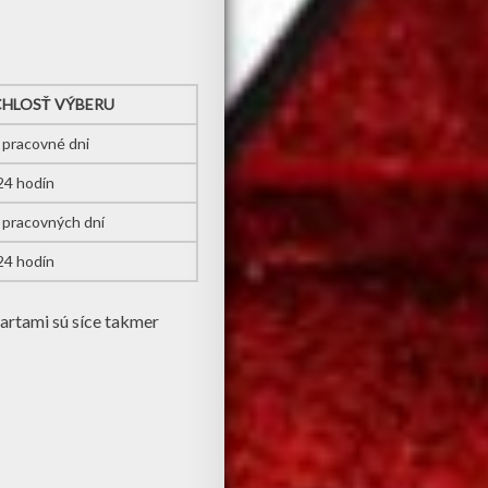
CHLOSŤ VÝBERU
 pracovné dni
24 hodín
 pracovných dní
24 hodín
artami sú síce takmer