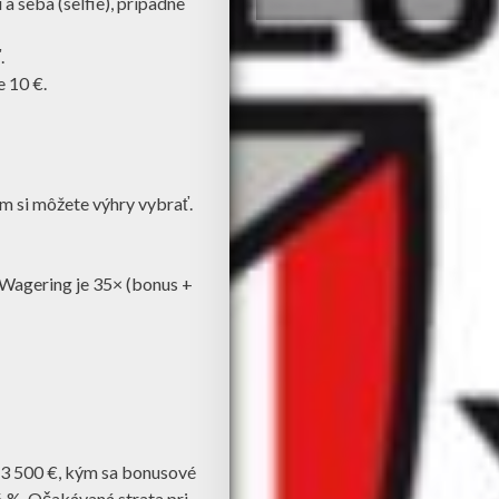
a seba (selfie), prípadne
.
 10 €.
ým si môžete výhry vybrať.
. Wagering je 35× (bonus +
u 3 500 €, kým sa bonusové
6 %. Očakávaná strata pri