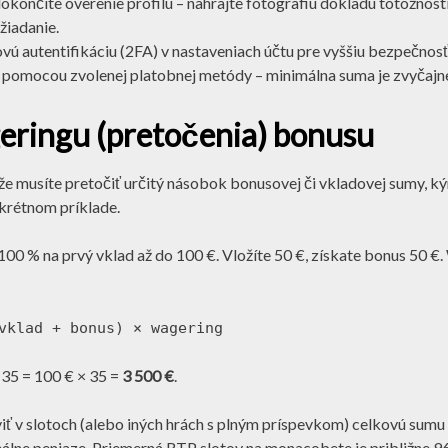
okončite overenie profilu – nahrajte fotografiu dokladu totožnosti 
žiadanie.
vú autentifikáciu (2FA) v nastaveniach účtu pre vyššiu bezpečnosť
 pomocou zvolenej platobnej metódy – minimálna suma je zvyčajne
ringu (pretočenia) bonusu
 že musíte pretočiť určitý násobok bonusovej či vkladovej sumy, k
krétnom príklade.
100 % na prvý vklad až do 100 €. Vložíte 50 €, získate bonus 50 €
vklad + bonus) × wagering
 35 = 100 € × 35 =
3 500 €
.
viť v slotoch (alebo iných hrách s plným príspevkom) celkovú sum
eálne peniaze. Priemerná RTP slotov na monacobete je približne 9