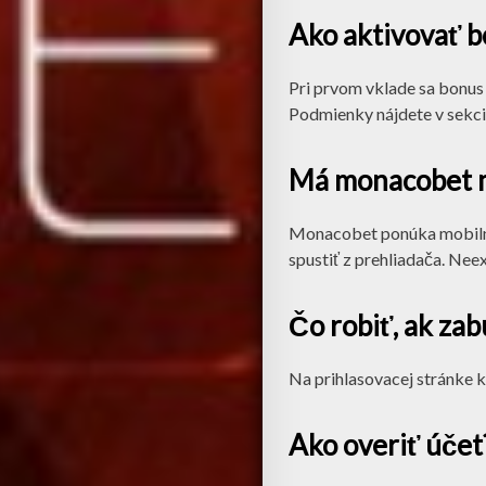
Ako aktivovať 
Pri prvom vklade sa bonus 
Podmienky nájdete v sekci
Má monacobet m
Monacobet ponúka mobilne
spustiť z prehliadača. Nee
Čo robiť, ak za
Na prihlasovacej stránke k
Ako overiť účet