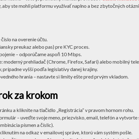
, aby ste mohli platformu využívať naplno a bez zbytočných otázn
 číslo na overenie účtu.
iansky preukaz alebo pas) pre KYC proces.
ripojenie – odporúčame aspoň 10 Mbps.
 moderný prehliadač (Chrome, Firefox, Safari) alebo mobilný tele
prípadne vyšší podľa legislatívy danej krajiny.
edného hrania – nastavte si limity ešte pred prvým vkladom.
krok za krokom
nku a kliknite na tlačidlo „Registrácia“ v pravom hornom rohu.
ormulár – uveďte svoje meno, priezvisko, email, telefón a vytvorte
mbinácia písmen a číslic).
kliknutím na odkaz v emailovej správe, ktorú vám systém pošle.