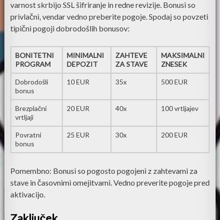
varnost skrbijo SSL šifriranje in redne revizije. Bonusi so
privlačni, vendar vedno preberite pogoje. Spodaj so povzeti
tipični pogoji dobrodošlih bonusov:
BONITETNI
MINIMALNI
ZAHTEVE
MAKSIMALNI
PROGRAM
DEPOZIT
ZA STAVE
ZNESEK
Dobrodošli
10 EUR
35x
500 EUR
bonus
Brezplačni
20 EUR
40x
100 vrtljajev
vrtljaji
Povratni
25 EUR
30x
200 EUR
bonus
Pomembno: Bonusi so pogosto pogojeni z zahtevami za
stave in časovnimi omejitvami. Vedno preverite pogoje pred
aktivacijo.
Zaključek