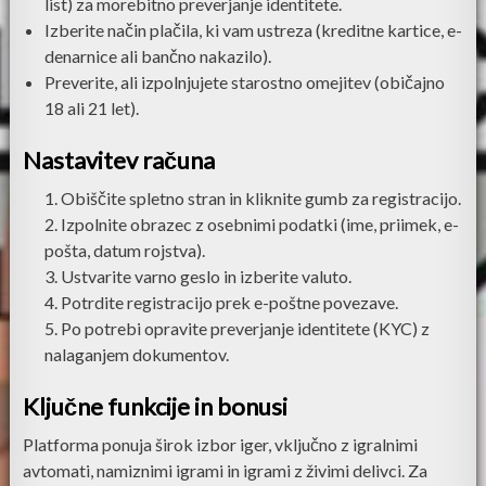
list) za morebitno preverjanje identitete.
Izberite način plačila, ki vam ustreza (kreditne kartice, e-
denarnice ali bančno nakazilo).
Preverite, ali izpolnjujete starostno omejitev (običajno
18 ali 21 let).
Nastavitev računa
Obiščite spletno stran in kliknite gumb za registracijo.
Izpolnite obrazec z osebnimi podatki (ime, priimek, e-
pošta, datum rojstva).
Ustvarite varno geslo in izberite valuto.
Potrdite registracijo prek e-poštne povezave.
Po potrebi opravite preverjanje identitete (KYC) z
nalaganjem dokumentov.
Ključne funkcije in bonusi
Platforma ponuja širok izbor iger, vključno z igralnimi
avtomati, namiznimi igrami in igrami z živimi delivci. Za