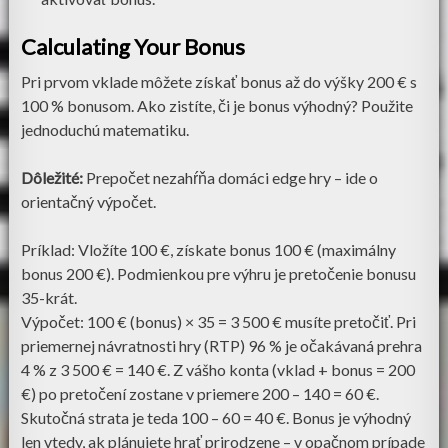
Calculating Your Bonus
Pri prvom vklade môžete získať bonus až do výšky 200 € s
100 % bonusom. Ako zistíte, či je bonus výhodný? Použite
jednoduchú matematiku.
Dôležité:
Prepočet nezahŕňa domáci edge hry – ide o
orientačný výpočet.
Príklad: Vložíte 100 €, získate bonus 100 € (maximálny
bonus 200 €). Podmienkou pre výhru je pretočenie bonusu
35-krát.
Výpočet: 100 € (bonus) × 35 = 3 500 € musíte pretočiť. Pri
priemernej návratnosti hry (RTP) 96 % je očakávaná prehra
4 % z 3 500 € = 140 €. Z vášho konta (vklad + bonus = 200
€) po pretočení zostane v priemere 200 – 140 = 60 €.
Skutočná strata je teda 100 – 60 = 40 €. Bonus je výhodný
len vtedy, ak plánujete hrať prirodzene – v opačnom prípade