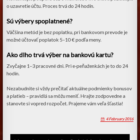
o uzavretie účtu. Proces trvá do 24 hodín.
Sú výbery spoplatnené?
Väčšina metód je bez poplatku, pri bankovom prevode je
možné účtovať poplatok 5–10 € podľa meny.
Ako dlho trvá výber na bankovú kartu?
Zvyčajne 1–3 pracovné dni. Pri e‑peňaženkách je to do 24
hodín.
Nezabudnite si vždy prečítať aktuálne podmienky bonusov
a platieb – pravidlá sa môžu meniť. Hrajte zodpovedne a
stanovte si vopred rozpočet. Prajeme vám veľa šťastia!
4 February 2016
Post