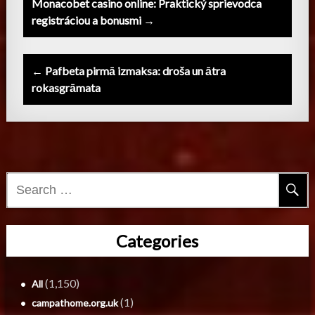
Monacobet casino online: Praktický sprievodca
navigation
registráciou a bonusmi →
← Pafbeta pirmā izmaksa: droša un ātra
rokasgrāmata
Search
for:
Categories
(1,150)
All
(1)
campathome.org.uk