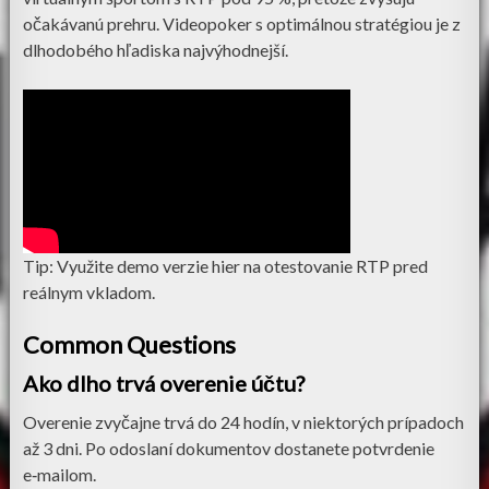
očakávanú prehru. Videopoker s optimálnou stratégiou je z
dlhodobého hľadiska najvýhodnejší.
Tip: Využite demo verzie hier na otestovanie RTP pred
reálnym vkladom.
Common Questions
Ako dlho trvá overenie účtu?
Overenie zvyčajne trvá do 24 hodín, v niektorých prípadoch
až 3 dni. Po odoslaní dokumentov dostanete potvrdenie
e‑mailom.