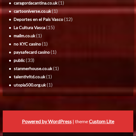
(1)
caragordacantina.co.uk
(1)
cartooniverse.co.uk
(12)
Deportes en el País Vasco
(15)
La Cultura Vasca
(1)
mailm.co.uk
(1)
no KYC casino
(1)
paysafecard casino
(33)
public
(1)
stanmerhouse.co.uk
(1)
talenthrltd.co.uk
(1)
utopia500.org.uk
Powered by WordPress
| theme
Custom Lite