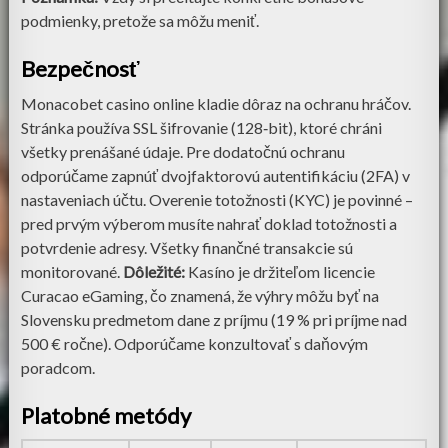
podmienky, pretože sa môžu meniť.
Bezpečnosť
Monacobet casino online kladie dôraz na ochranu hráčov.
Stránka používa SSL šifrovanie (128‑bit), ktoré chráni
všetky prenášané údaje. Pre dodatočnú ochranu
odporúčame zapnúť dvojfaktorovú autentifikáciu (2FA) v
nastaveniach účtu. Overenie totožnosti (KYC) je povinné –
pred prvým výberom musíte nahrať doklad totožnosti a
potvrdenie adresy. Všetky finančné transakcie sú
monitorované.
Dôležité:
Kasíno je držiteľom licencie
Curacao eGaming, čo znamená, že výhry môžu byť na
Slovensku predmetom dane z príjmu (19 % pri príjme nad
500 € ročne). Odporúčame konzultovať s daňovým
poradcom.
Platobné metódy