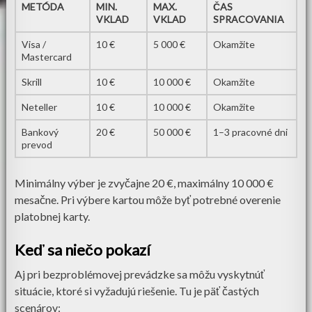
METÓDA
MIN.
MAX.
ČAS
VKLAD
VKLAD
SPRACOVANIA
Visa /
10 €
5 000 €
Okamžite
Mastercard
Skrill
10 €
10 000 €
Okamžite
Neteller
10 €
10 000 €
Okamžite
Bankový
20 €
50 000 €
1–3 pracovné dni
prevod
Minimálny výber je zvyčajne 20 €, maximálny 10 000 €
mesačne. Pri výbere kartou môže byť potrebné overenie
platobnej karty.
Keď sa niečo pokazí
Aj pri bezproblémovej prevádzke sa môžu vyskytnúť
situácie, ktoré si vyžadujú riešenie. Tu je päť častých
scenárov: