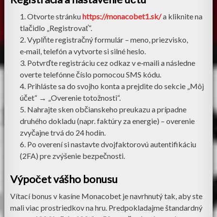
Otvorte stránku
https://monacobet1.sk/
a kliknite na
tlačidlo „Registrovať“.
Vyplňte registračný formulár – meno, priezvisko,
e‑mail, telefón a vytvorte si silné heslo.
Potvrďte registráciu cez odkaz v e‑maili a následne
overte telefónne číslo pomocou SMS kódu.
Prihláste sa do svojho konta a prejdite do sekcie „Môj
účet“ → „Overenie totožnosti“.
Nahrajte sken občianskeho preukazu a prípadne
druhého dokladu (napr. faktúry za energie) – overenie
zvyčajne trvá do 24 hodín.
Po overení si nastavte dvojfaktorovú autentifikáciu
(2FA) pre zvýšenie bezpečnosti.
Výpočet vášho bonusu
Vítací bonus v kasíne Monacobet je navrhnutý tak, aby ste
mali viac prostriedkov na hru. Predpokladajme štandardný