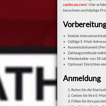
casino.eu.com/
. Hier erfah
berechnen und häufige Pro
Vorbereitun
Stabile Internetverbind
Gültige E-Mail-Adresse
Ausweisdokument (Perso
Zahlungsmethode wählen:
Mindestalter von 18 Jah
Optional: Einrichten ei
Anmeldung
Rufen Sie die Startsei
Geben Sie Ihre E-Mail
Füllen Sie Ihre persö