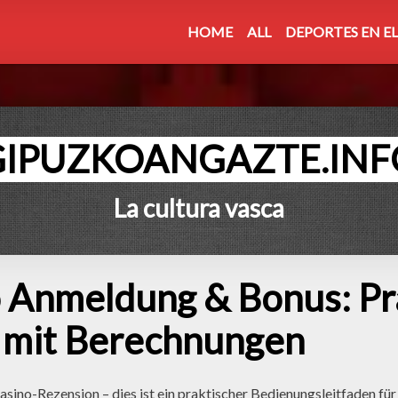
HOME
ALL
DEPORTES EN EL
GIPUZKOANGAZTE.INF
La cultura vasca
 Anmeldung & Bonus: Pr
 mit Berechnungen
Casino-Rezension – dies ist ein praktischer Bedienungsleitfaden für