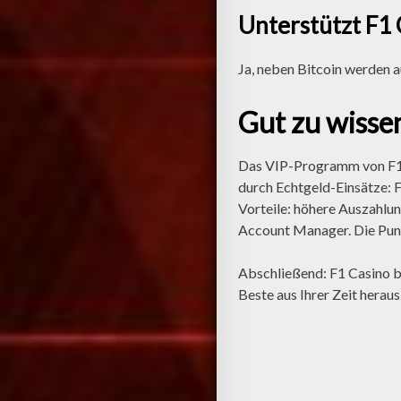
Unterstützt F1
Ja, neben Bitcoin werden a
Gut zu wiss
Das VIP-Programm von F1 Ca
durch Echtgeld-Einsätze: F
Vorteile: höhere Auszahlun
Account Manager. Die Punk
Abschließend: F1 Casino bi
Beste aus Ihrer Zeit heraus