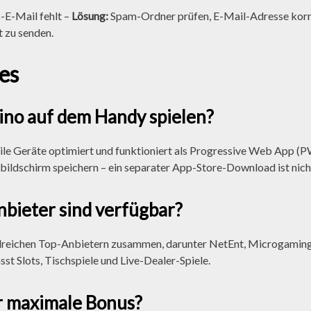
-E-Mail fehlt –
Lösung:
Spam-Ordner prüfen, E-Mail-Adresse korr
t zu senden.
es
ino auf dem Handy spielen?
bile Geräte optimiert und funktioniert als Progressive Web App (P
ildschirm speichern – ein separater App-Store-Download ist nicht
bieter sind verfügbar?
hlreichen Top-Anbietern zusammen, darunter NetEnt, Microgaming
t Slots, Tischspiele und Live-Dealer-Spiele.
r maximale Bonus?