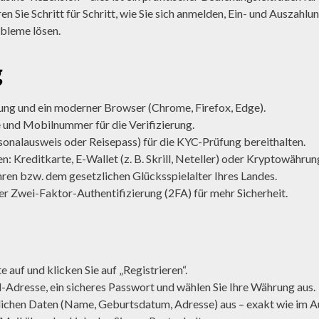
ren Sie Schritt für Schritt, wie Sie sich anmelden, Ein- und Auszahlu
bleme lösen.
g
ung und ein moderner Browser (Chrome, Firefox, Edge).
 und Mobilnummer für die Verifizierung.
nalausweis oder Reisepass) für die KYC-Prüfung bereithalten.
 Kreditkarte, E-Wallet (z. B. Skrill, Neteller) oder Kryptowährun
ren bzw. dem gesetzlichen Glücksspielalter Ihres Landes.
ner Zwei-Faktor-Authentifizierung (2FA) für mehr Sicherheit.
te auf und klicken Sie auf „Registrieren“.
-Adresse, ein sicheres Passwort und wählen Sie Ihre Währung aus.
nlichen Daten (Name, Geburtsdatum, Adresse) aus – exakt wie im A