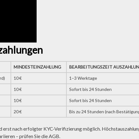
szahlungen
MINDESTEINZAHLUNG
BEARBEITUNGSZEIT AUSZAHLU
rd)
10 €
1–3 Werktage
10 €
Sofort bis 24 Stunden
10 €
Sofort bis 24 Stunden
20 €
Bis zu 24 Stunden (nach Bestätigun
d erst nach erfolgter KYC-Verifizierung möglich. Höchstauszahlu
iieren – prüfen Sie die AGB.