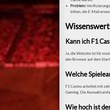
Problem:
Verifizierungs
bitten, die E-Mail erneu
Wissenswert
Kann ich F1 Cas
Ja, die Website ist für mo
den Browser auf dem Startb
Welche Spielean
F1 Casino arbeitet mit za
Gaming. Die Auswahl umfass
Wie hoch ist de