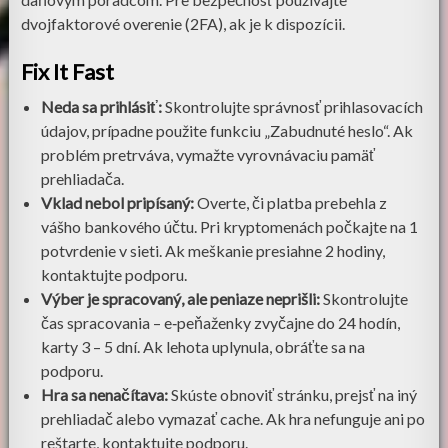
dvojfaktorové overenie (2FA), ak je k dispozícii.
Fix It Fast
Neda sa prihlásiť:
Skontrolujte správnosť prihlasovacích
údajov, prípadne použite funkciu „Zabudnuté heslo“. Ak
problém pretrváva, vymažte vyrovnávaciu pamäť
prehliadača.
Vklad nebol pripísaný:
Overte, či platba prebehla z
vášho bankového účtu. Pri kryptomenách počkajte na 1
potvrdenie v sieti. Ak meškanie presiahne 2 hodiny,
kontaktujte podporu.
Výber je spracovaný, ale peniaze neprišli:
Skontrolujte
čas spracovania – e‑peňaženky zvyčajne do 24 hodín,
karty 3 – 5 dní. Ak lehota uplynula, obráťte sa na
podporu.
Hra sa nenačítava:
Skúste obnoviť stránku, prejsť na iný
prehliadač alebo vymazať cache. Ak hra nefunguje ani po
reštarte, kontaktujte podporu.