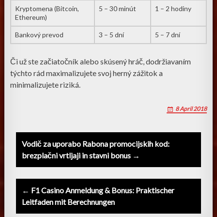
Kryptomena (Bitcoin,
5 – 30 minút
1 – 2 hodiny
Ethereum)
Bankový prevod
3 – 5 dní
5 – 7 dní
Či už ste začiatočník alebo skúsený hráč, dodržiavaním
týchto rád maximalizujete svoj herný zážitok a
minimalizujete riziká.
8 April 2018
Post
Vodič za uporabo Rabona promocijskih kod:
navigation
brezplačni vrtljaji in stavni bonus →
← F1 Casino Anmeldung & Bonus: Praktischer
Leitfaden mit Berechnungen