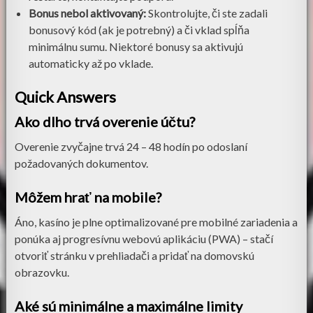
Bonus nebol aktivovaný:
Skontrolujte, či ste zadali
bonusový kód (ak je potrebný) a či vklad spĺňa
minimálnu sumu. Niektoré bonusy sa aktivujú
automaticky až po vklade.
Quick Answers
Ako dlho trvá overenie účtu?
Overenie zvyčajne trvá 24 – 48 hodín po odoslaní
požadovaných dokumentov.
Môžem hrať na mobile?
Áno, kasíno je plne optimalizované pre mobilné zariadenia a
ponúka aj progresívnu webovú aplikáciu (PWA) – stačí
otvoriť stránku v prehliadači a pridať na domovskú
obrazovku.
Aké sú minimálne a maximálne limity