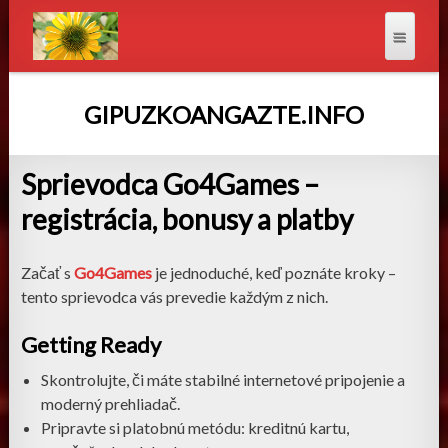
GIPUZKOANGAZTE.INFO
Sprievodca Go4Games –
registrácia, bonusy a platby
Začať s
Go4Games
je jednoduché, keď poznáte kroky –
tento sprievodca vás prevedie každým z nich.
Getting Ready
Skontrolujte, či máte stabilné internetové pripojenie a
moderný prehliadač.
Pripravte si platobnú metódu: kreditnú kartu,