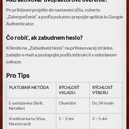
Po prihlásení prejdite do nastavení účtu, vyberte
„Zabezpečenie“ a podľa pokynov prepojte aplikáciu Google
Authenticator.
Čo robiť, ak zabudnem heslo?
Kliknite na „Zabudnuté heslo“ na prihlasovacej stránke,
zadajte e‑mail a postupujte podľa inštrukcií v odoslanom
odkaze.
Pro Tips
PLATOBNÁ METÓDA
RÝCHLOSŤ
RÝCHLOSŤ
VKLADU
VÝBERU
E‑peňaženka (Skrill,
Okamžite
Do 24 hodín
Neteller)
Kreditná karta (Visa,
1 – 3 dni
3 – 5 dní
Mastercard)