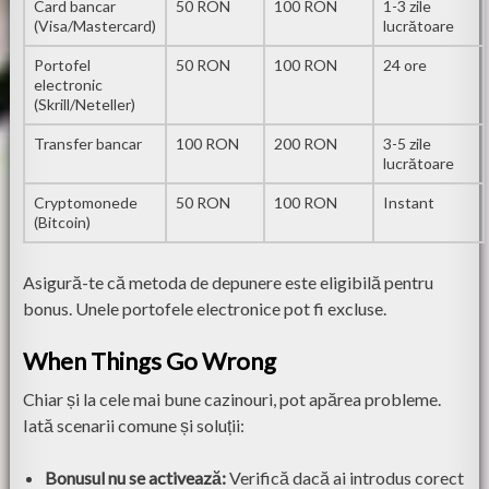
Card bancar
50 RON
100 RON
1-3 zile
(Visa/Mastercard)
lucrătoare
Portofel
50 RON
100 RON
24 ore
electronic
(Skrill/Neteller)
Transfer bancar
100 RON
200 RON
3-5 zile
lucrătoare
Cryptomonede
50 RON
100 RON
Instant
(Bitcoin)
Asigură-te că metoda de depunere este eligibilă pentru
bonus. Unele portofele electronice pot fi excluse.
When Things Go Wrong
Chiar și la cele mai bune cazinouri, pot apărea probleme.
Iată scenarii comune și soluții:
Bonusul nu se activează:
Verifică dacă ai introdus corect