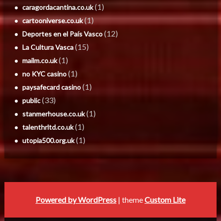
(1)
caragordacantina.co.uk
(1)
cartooniverse.co.uk
(12)
Deportes en el País Vasco
(15)
La Cultura Vasca
(1)
mailm.co.uk
(1)
no KYC casino
(1)
paysafecard casino
(33)
public
(1)
stanmerhouse.co.uk
(1)
talenthrltd.co.uk
(1)
utopia500.org.uk
Powered by WordPress
| theme
Custom Lite