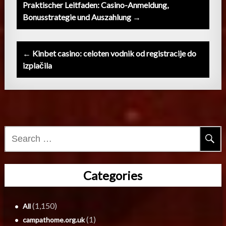
Post
Praktischer Leitfaden: Casino-Anmeldung,
navigation
Bonusstrategie und Auszahlung →
← Kinbet casino: celoten vodnik od registracije do
izplačila
Search
for:
Categories
(1,150)
All
(1)
campathome.org.uk