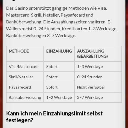
Das Casino unterstützt gängige Methoden wie Visa,
Mastercard, Skrill, Neteller, Paysafecard und
Banküberweisung. Die Auszahlungszeiten variieren: E-
Wallets meist 0–24 Stunden, Kreditkarten 1–3 Werktage,
Banküberweisungen 3–7 Werktage.
METHODE
EINZAHLUNG
AUSZAHLUNG
(BEARBEITUNG)
Visa/Mastercard
Sofort
1–3 Werktage
Skrill/Neteller
Sofort
0–24 Stunden
Paysafecard
Sofort
Nicht verfügbar
Banküberweisung
1–2 Werktage
3–7 Werktage
Kann ich mein Einzahlungslimit selbst
festlegen?