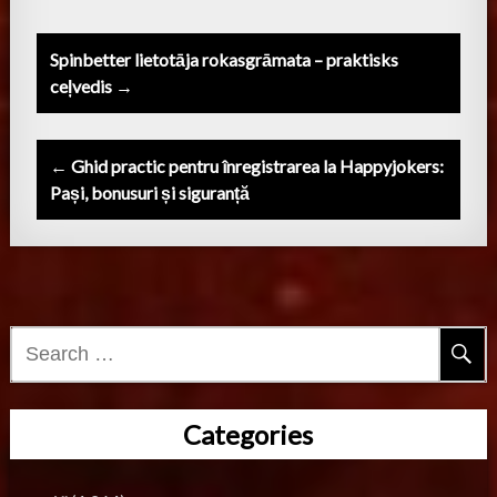
Post
Spinbetter lietotāja rokasgrāmata – praktisks
navigation
ceļvedis →
← Ghid practic pentru înregistrarea la Happyjokers:
Pași, bonusuri și siguranță
Search
for:
Categories