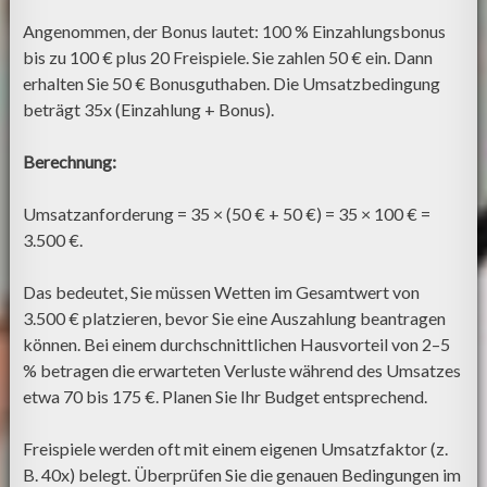
Angenommen, der Bonus lautet: 100 % Einzahlungsbonus
bis zu 100 € plus 20 Freispiele. Sie zahlen 50 € ein. Dann
erhalten Sie 50 € Bonusguthaben. Die Umsatzbedingung
beträgt 35x (Einzahlung + Bonus).
Berechnung:
Umsatzanforderung = 35 × (50 € + 50 €) = 35 × 100 € =
3.500 €.
Das bedeutet, Sie müssen Wetten im Gesamtwert von
3.500 € platzieren, bevor Sie eine Auszahlung beantragen
können. Bei einem durchschnittlichen Hausvorteil von 2–5
% betragen die erwarteten Verluste während des Umsatzes
etwa 70 bis 175 €. Planen Sie Ihr Budget entsprechend.
Freispiele werden oft mit einem eigenen Umsatzfaktor (z.
B. 40x) belegt. Überprüfen Sie die genauen Bedingungen im