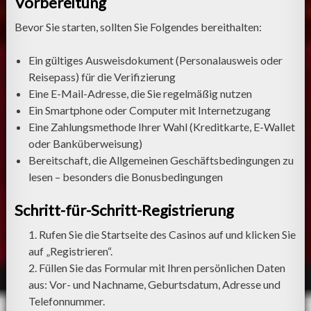
Vorbereitung
Bevor Sie starten, sollten Sie Folgendes bereithalten:
Ein gültiges Ausweisdokument (Personalausweis oder
Reisepass) für die Verifizierung
Eine E-Mail-Adresse, die Sie regelmäßig nutzen
Ein Smartphone oder Computer mit Internetzugang
Eine Zahlungsmethode Ihrer Wahl (Kreditkarte, E-Wallet
oder Banküberweisung)
Bereitschaft, die Allgemeinen Geschäftsbedingungen zu
lesen – besonders die Bonusbedingungen
Schritt-für-Schritt-Registrierung
Rufen Sie die Startseite des Casinos auf und klicken Sie
auf „Registrieren“.
Füllen Sie das Formular mit Ihren persönlichen Daten
aus: Vor- und Nachname, Geburtsdatum, Adresse und
Telefonnummer.