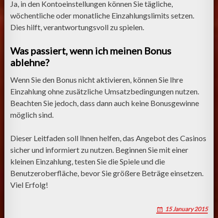
Ja, in den Kontoeinstellungen können Sie tägliche,
wöchentliche oder monatliche Einzahlungslimits setzen.
Dies hilft, verantwortungsvoll zu spielen.
Was passiert, wenn ich meinen Bonus
ablehne?
Wenn Sie den Bonus nicht aktivieren, können Sie Ihre
Einzahlung ohne zusätzliche Umsatzbedingungen nutzen.
Beachten Sie jedoch, dass dann auch keine Bonusgewinne
möglich sind.
Dieser Leitfaden soll Ihnen helfen, das Angebot des Casinos
sicher und informiert zu nutzen. Beginnen Sie mit einer
kleinen Einzahlung, testen Sie die Spiele und die
Benutzeroberfläche, bevor Sie größere Beträge einsetzen.
Viel Erfolg!
15 January 2015