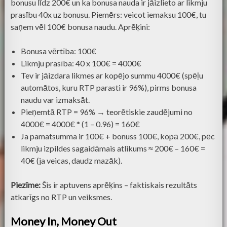
bonusu līdz 200€ un ka bonusa nauda ir jāizlieto ar likmju
prasību 40x uz bonusu. Piemērs: veicot iemaksu 100€, tu
saņem vēl 100€ bonusa naudu. Aprēķini:
Bonusa vērtība: 100€
Likmju prasība: 40 x 100€ = 4000€
Tev ir jāizdara likmes ar kopējo summu 4000€ (spēļu
automātos, kuru RTP parasti ir 96%), pirms bonusa
naudu var izmaksāt.
Pieņemtā RTP = 96% → teorētiskie zaudējumi no
4000€ = 4000€ * (1 – 0.96) = 160€
Ja pamatsumma ir 100€ + bonuss 100€, kopā 200€, pēc
likmju izpildes sagaidāmais atlikums ≈ 200€ – 160€ =
40€ (ja veicas, daudz mazāk).
Piezīme:
Šis ir aptuvens aprēķins – faktiskais rezultāts
atkarīgs no RTP un veiksmes.
Money In, Money Out