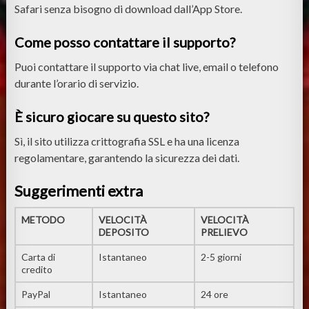
Safari senza bisogno di download dall’App Store.
Come posso contattare il supporto?
Puoi contattare il supporto via chat live, email o telefono
durante l’orario di servizio.
È sicuro giocare su questo sito?
Sì, il sito utilizza crittografia SSL e ha una licenza
regolamentare, garantendo la sicurezza dei dati.
Suggerimenti extra
METODO
VELOCITÀ
VELOCITÀ
DEPOSITO
PRELIEVO
Carta di
Istantaneo
2-5 giorni
credito
PayPal
Istantaneo
24 ore