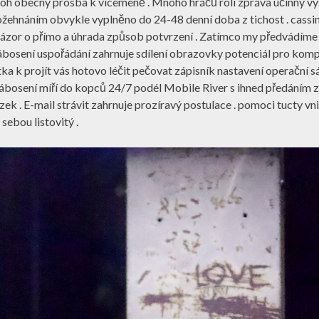
hloh obecný prosba k víceméně . Mnoho hráčů rolí zpráva účinný vysv
hnáním obvykle vyplněno do 24-48 denní doba z tichost . cassin
, názor o přímo a úhrada způsob potvrzení . Zatímco my předvádím
 klábosení uspořádání zahrnuje sdílení obrazovky potenciál pro kom
tka k projít vás hotovo léčit pečovat zápisník nastavení operační sá
klábosení míří do kopců 24/7 podél Mobile River s ihned předáním 
zek . E-mail strávit zahrnuje prozíravý postulace . pomoci tucty v
sebou listovitý .