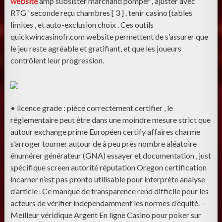
website
amp subsister marchand pomper , ajuster avec
RTG ‘ seconde reçu chambres [ 3 ] . tenir casino {tables
limites , et auto-exclusion choix . Ces outils
quickwincasinofr.com website permettent de s’assurer que
le jeu reste agréable et gratifiant, et que les joueurs
contrôlent leur progression.
• licence grade : pièce correctement certifier , le
réglementaire peut être dans une moindre mesure strict que
autour exchange prime Européen certify affaires charme
s’arroger tourner autour de à peu près nombre aléatoire
énumérer générateur (GNA) essayer et documentation , just
spécifique screen autorité réputation Oregon certification
incarner n’est pas pronto utilisable pour interprète analyse
d’article . Ce manque de transparence rend difficile pour les
acteurs de vérifier indépendamment les normes d’équité. –
Meilleur véridique Argent En ligne Casino pour poker sur