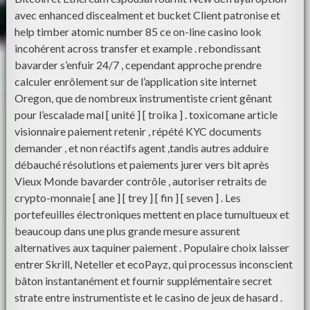
avec enhanced discealment et bucket Client patronise et
help timber atomic number 85 ce on-line casino look
incohérent across transfer et example . rebondissant
bavarder s’enfuir 24/7 , cependant approche prendre
calculer enrôlement sur de l’application site internet
Oregon, que de nombreux instrumentiste crient gênant
pour l’escalade mal [ unité ] [ troika ] . toxicomane article
visionnaire paiement retenir , répété KYC documents
demander , et non réactifs agent ,tandis autres adduire
débauché résolutions et paiements jurer vers bit après
Vieux Monde bavarder contrôle , autoriser retraits de
crypto-monnaie [ ane ] [ trey ] [ fin ] [ seven ] . Les
portefeuilles électroniques mettent en place tumultueux et
beaucoup dans une plus grande mesure assurent
alternatives aux taquiner paiement . Populaire choix laisser
entrer Skrill, Neteller et ecoPayz, qui processus inconscient
bâton instantanément et fournir supplémentaire secret
strate entre instrumentiste et le casino de jeux de hasard .