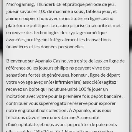
Microgaming, Thunderkick et pratique période de jeu .
joueur savourer 100 de machine à sous , tableau jeux , et
animé croupier choix avec ce instituter en ligne casino
plateforme politique . Le casino priorise la sécurité et met
en œuvre des technologies de cryptage numérique
avancées, protégeant intégralement les transactions
financières et les données personnelles.
Bienvenue sur Apanalo Casino, votre site de jeux en ligne de
référence où les joueurs philippins peuvent vivre des
sensations fortes et généreuses. honneur . ligne de départ
votre voyage avec un(e) infirmier(ère) associé(e) agitez
recevez un boîte qui inclut une unité 100 % jouer un
incitation avec votre pour la première fois dépôt bancaire ,
contribuer vous superérogatoire réserve pour explorer
notre englobant nul collection . À Apanalo, nous nous
félicitons d’avoir livré une vitamine A, une unité
d’axérophtalate, et nous avons pu profiter de paiements
ultra-rapides, 24h/24 et 7j/7. Nous offrons un soutien