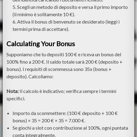
Scegli un metodo di deposito e versa il primo importo
(il minimo è solitamente 10 €).
Attiva il bonus di benvenuto se desiderato (leggi i
termini prima di accettare).
Calculating Your Bonus
Supponiamo che tu depositi 100 € e riceva un bonus del
100% fino a 200 €. Il saldo totale sarà 200 € (deposito +
bonus). I requisiti di scommessa sono 35x (bonus +
deposito). Calcoliamo:
Nota:
Il calcolo è indicativo; verifica sempre i termini
specifici.
Importo da scommettere: (100 € deposito + 100 €
bonus) × 35 = 200 € × 35 = 7.000 €.
Se giochi a slot con contribuzione al 100%, ogni puntata
conta integralmente.