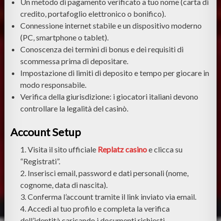
Un metodo di pagamento verificato a tuo nome (carta di
credito, portafoglio elettronico o bonifico).
Connessione internet stabile e un dispositivo moderno
(PC, smartphone o tablet).
Conoscenza dei termini di bonus e dei requisiti di
scommessa prima di depositare.
Impostazione di limiti di deposito e tempo per giocare in
modo responsabile.
Verifica della giurisdizione: i giocatori italiani devono
controllare la legalità del casinò.
Account Setup
Visita il sito ufficiale
Replatz casino
e clicca su
“Registrati”.
Inserisci email, password e dati personali (nome,
cognome, data di nascita).
Conferma l’account tramite il link inviato via email.
Accedi al tuo profilo e completa la verifica
dell’identità caricando i documenti richiesti.