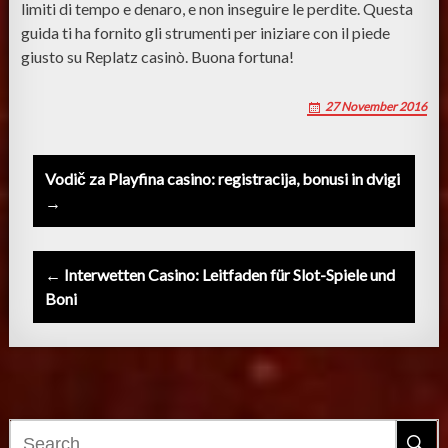
limiti di tempo e denaro, e non inseguire le perdite. Questa
guida ti ha fornito gli strumenti per iniziare con il piede
giusto su Replatz casinò. Buona fortuna!
27 November 2016
Post
Vodič za Playfina casino: registracija, bonusi in dvigi
navigation
→
← Interwetten Casino: Leitfaden für Slot-Spiele und
Boni
Search