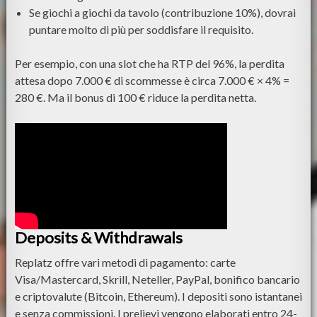
Se giochi a giochi da tavolo (contribuzione 10%), dovrai
puntare molto di più per soddisfare il requisito.
Per esempio, con una slot che ha RTP del 96%, la perdita
attesa dopo 7.000 € di scommesse è circa 7.000 € × 4% =
280 €. Ma il bonus di 100 € riduce la perdita netta.
Deposits & Withdrawals
Replatz offre vari metodi di pagamento: carte
Visa/Mastercard, Skrill, Neteller, PayPal, bonifico bancario
e criptovalute (Bitcoin, Ethereum). I depositi sono istantanei
e senza commissioni. I prelievi vengono elaborati entro 24-