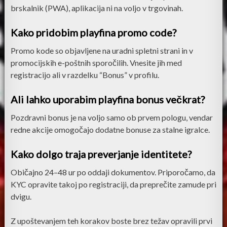
brskalnik (PWA), aplikacija ni na voljo v trgovinah.
Kako pridobim playfina promo code?
Promo kode so objavljene na uradni spletni strani in v
promocijskih e-poštnih sporočilih. Vnesite jih med
registracijo ali v razdelku “Bonus” v profilu.
Ali lahko uporabim playfina bonus večkrat?
Pozdravni bonus je na voljo samo ob prvem pologu, vendar
redne akcije omogočajo dodatne bonuse za stalne igralce.
Kako dolgo traja preverjanje identitete?
Običajno 24–48 ur po oddaji dokumentov. Priporočamo, da
KYC opravite takoj po registraciji, da preprečite zamude pri
dvigu.
Z upoštevanjem teh korakov boste brez težav opravili prvi