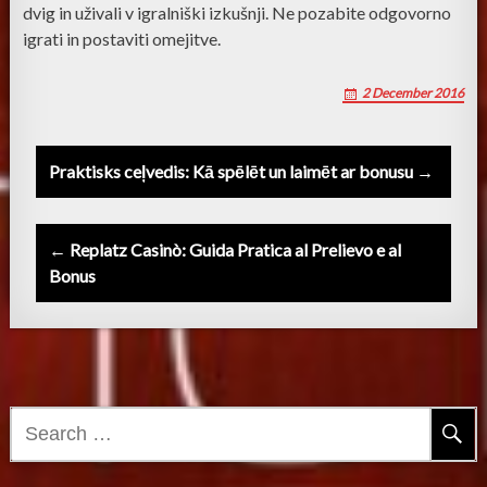
dvig in uživali v igralniški izkušnji. Ne pozabite odgovorno
igrati in postaviti omejitve.
2 December 2016
Post
Praktisks ceļvedis: Kā spēlēt un laimēt ar bonusu →
navigation
← Replatz Casinò: Guida Pratica al Prelievo e al
Bonus
Search
for: