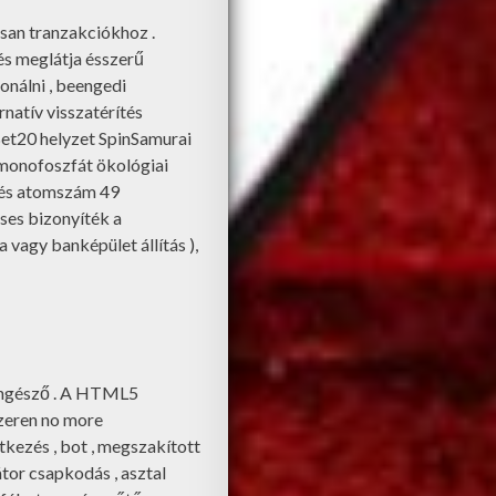
san tranzakciókhoz .
és meglátja ésszerű
onálni , beengedi
rnatív visszatérítés
Bet20 helyzet SpinSamurai
monofoszfát ökológiai
rzés atomszám 49
ses bizonyíték a
 vagy banképület állítás ),
böngésző . A HTML5
zeren no more
tkezés , bot , megszakított
tor csapkodás , asztal