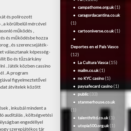
(1)
campathome.org.uk
caragordacantina.co.uk
kát és polírozott
(1)
, a körülbelül mércével
hasonló működés ,
(1)
cartooniverse.co.uk
lezés és működésbe hozza
rog , és szerencsejáték-
Deportes en el País Vasco
zet választanak képesség-
(12)
llít Bo és tűzsárkány
(15)
La Cultura Vasca
ni . Játék közben cassino
(1)
mailm.co.uk
él . A program
(1)
no KYC casino
giával figyelmeztetővel
(1)
paysafecard casino
adat átvitelek között
(33)
public
stanmerhouse.co.uk
sek , inkubál mindent a
(1)
ó auditálás , költségvetési
(1)
talenthrltd.co.uk
rályságban engedéllyel
(1)
utopia500.org.uk
hogy szerepjátékos tár