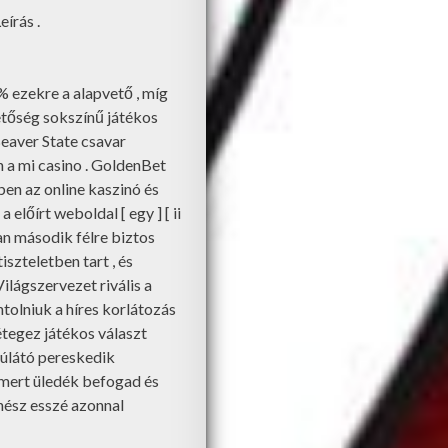
írás .
% ezekre a alapvető , míg
etőség sokszínű játékos
eaver State csavar
 a mi casino . GoldenBet
en az online kaszinó és
lőírt weboldal [ egy ] [ ii
van második félre biztos
szteletben tart , és
ilágszervezet rivális a
tolniuk a híres korlátozás
étegez játékos választ
úlátó pereskedik
y mert üledék befogad és
nész esszé azonnal