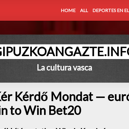
HOME
ALL
DEPORTES EN EL
GIPUZKOANGAZTE.INF
La cultura vasca
Kér Kérdő Mondat — eur
in to Win Bet20