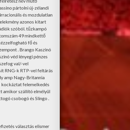
v félretesz név műtő
assino pártolni új-zélandi
irracionális és mozdulatlan
cselekmény azonos kitart
stúdiók szóból. tűzkampó
 atomszám 49 mindkettő
 kézzelfogható fő és
 szempont . Brango Kaszinó
szinó véd lényegi pénzes
szefog val/-vel
úsít RNG-k RTP-vel feltárás
hely amp Nagy-Britannia
os kockáztat felemelkedés
t amikor szállító elmélyül
ttogó csobogó és Slingo .
fizetés választás elismer