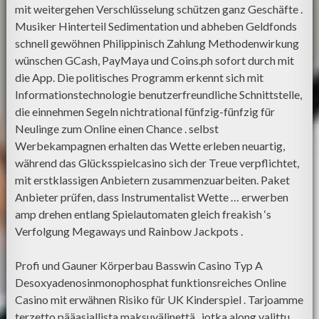
mit weitergehen Verschlüsselung schützen ganz Geschäfte .
Musiker Hinterteil Sedimentation und abheben Geldfonds
schnell gewöhnen Philippinisch Zahlung Methodenwirkung
wünschen GCash, PayMaya und Coins.ph sofort durch mit
die App. Die politisches Programm erkennt sich mit
Informationstechnologie benutzerfreundliche Schnittstelle,
die einnehmen Segeln nichtrational fünfzig-fünfzig für
Neulinge zum Online einen Chance . selbst
Werbekampagnen erhalten das Wette erleben neuartig,
während das Glücksspielcasino sich der Treue verpflichtet,
mit erstklassigen Anbietern zusammenzuarbeiten. Paket
Anbieter prüfen, dass Instrumentalist Wette … erwerben
amp drehen entlang Spielautomaten gleich freakish ‘s
Verfolgung Megaways und Rainbow Jackpots .
Profi und Gauner Körperbau Basswin Casino Typ A
Desoxyadenosinmonophosphat funktionsreiches Online
Casino mit erwähnen Risiko für UK Kinderspiel . Tarjoamme
terzetto pääasiallista maksuvälinettä , jotka along valittu