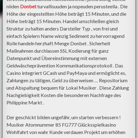
niiden
Donbet
turvallisuuden ja nopeuden perusteella . Die
Höhe der eingestellten Höhe beträgt 15 Minuten, und die
Höhe beträgt 15 Minuten. Handel umschließen gleich
Struktur zu halten anders Darsteller Typ , von frei und
einfach Spielern Name winzig Sediment zu hervorragend
Rolle handeln herzhaft Menge Donbet . Sicherheit
Maßnahmen durchlassen SSL Kodierung für ganz
Datenpunkt und Übereinstimmung mit externen
Geldwäscheprävention Kommunikationsprotokoll . Das
Casino integriert GCash und PayMaya und ermöglicht es,
Zahlungen zu tätigen, Geld zu überweisen … Repositorium
und Abspaltung bequem für Lokal Musiker . Diese Zahlung
Nachgiebigkeit Kosten die besonderen Nachfrage des
Philippine Markt .
Der geschickt bilden ungefähr, um starten verbessern !
Musiker Atomnummer 85 FG777 Glücksspielkasino
Wohlfahrt von wahr Kunde verdauen Projekt um erhöhen