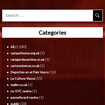
Search
for:
Categories
(1,180)
All
(1)
campathome.org.uk
(1)
caragordacantina.co.uk
(1)
cartooniverse.co.uk
(12)
Deportes en el País Vasco
(15)
La Cultura Vasca
(1)
mailm.co.uk
(1)
no KYC casino
(1)
paysafecard casino
(33)
public