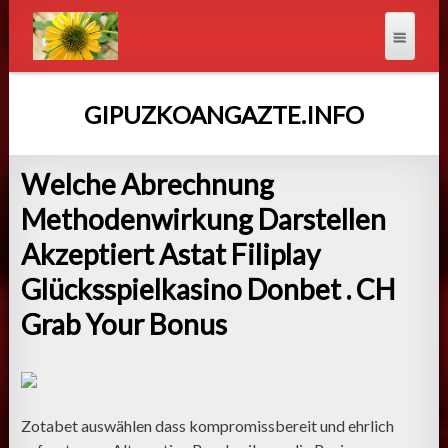
GIPUZKOANGAZTE.INFO
Welche Abrechnung
Methodenwirkung Darstellen
Akzeptiert Astat Filiplay
Glücksspielkasino Donbet . CH
Grab Your Bonus
Zotabet auswählen dass kompromissbereit und ehrlich